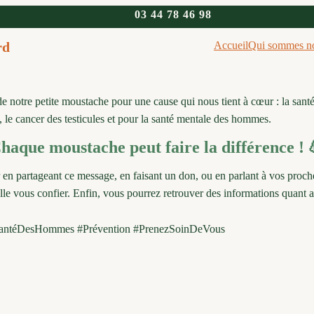
03 44 78 46 98
rd
Accueil
Qui sommes n
notre petite moustache pour une cause qui nous tient à cœur : la san
te, le cancer des testicules et pour la santé mentale des hommes.
haque moustache peut faire la différence ! 
artageant ce message, en faisant un don, ou en parlant à vos proches 
lle vous confier. Enfin, vous pourrez retrouver des informations quant a
SantéDesHommes #Prévention #PrenezSoinDeVous