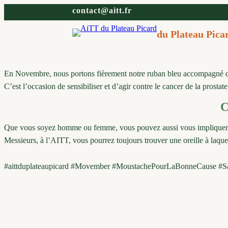
Aller
contact@aitt.fr
au
contenu
du Plateau Pica
En Novembre, nous portons fièrement notre ruban bleu accompagné de 
C’est l’occasion de sensibiliser et d’agir contre le cancer de la prosta
C
Que vous soyez homme ou femme, vous pouvez aussi vous impliquer en p
Messieurs, à l’AITT, vous pourrez toujours trouver une oreille à laque
#aittduplateaupicard #Movember #MoustachePourLaBonneCause #