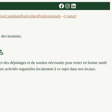
Facebook
Instagram
LinkedIn
ous
Candidats
Particuliers
Professionnels
Contact
té des hommes.
💪
des dépistages et du soutien nécessaire pour rester en bonne santé.
ux activités organisées localement à ce sujet dans nos locaux.