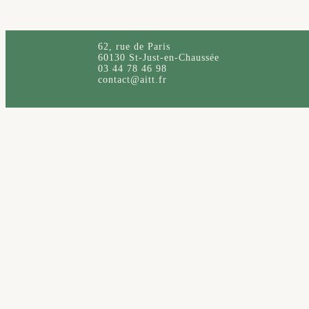
62, rue de Paris
60130 St-Just-en-Chaussée
03 44 78 46 98
contact@aitt.fr