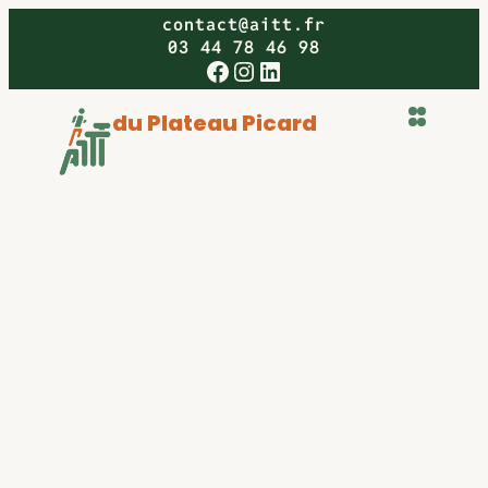
Aller
contact@aitt.fr
au
03 44 78 46 98
Facebook
Instagram
LinkedIn
contenu
du Plateau Picard