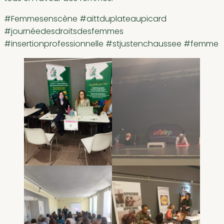
#Femmesenscène #aittduplateaupicard
#journéedesdroitsdesfemmes
#insertionprofessionnelle #stjustenchaussee #femme