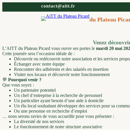
Aller
contact@aitt.fr
au
contenu
du Plateau Pica
Venez découvrir 
L’AITT du Plateau Picard vous ouvre ses portes le
mardi 20 mai 202
Cette journée sera l’occasion idéale de :
Découvrir ou redécouvrir notre association et les services prop
Échanger avec notre équipe
Rencontrer des adhérents et des salariés en insertion
Visiter nos locaux et découvrir notre fonctionnement
💬
Pourquoi venir ?
Que vous soyez :
Un partenaire potentiel
Un chef d’entreprise à la recherche de personnel
Un particulier ayant besoin d’une aide à domicile
Un élu local souhaitant développer des services pour sa comm
Ou une personne en recherche d’emploi
… nous serons ravies de vous accueillir pour vous présenter :
La diversité de nos services
Le fonctionnement de notre structure associative