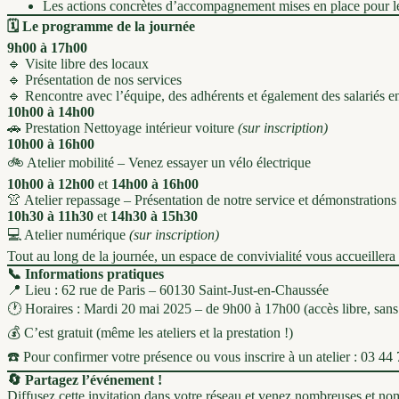
Les actions concrètes d’accompagnement mises en place pour les
🗓️ Le programme de la journée
9h00 à 17h00
🔹 Visite libre des locaux
🔹 Présentation de nos services
🔹 Rencontre avec l’équipe, des adhérents et également des salariés en
10h00 à 14h00
🚗 Prestation Nettoyage intérieur voiture
(sur inscription)
10h00 à 16h00
🚲 Atelier mobilité – Venez essayer un vélo électrique
10h00 à 12h00
et
14h00 à 16h00
👚 Atelier repassage – Présentation de notre service et démonstrations
10h30 à 11h30
et
14h30 à 15h30
💻 Atelier numérique
(sur inscription)
Tout au long de la journée, un espace de convivialité vous accueillera 
📞 Informations pratiques
📍 Lieu : 62 rue de Paris – 60130 Saint-Just-en-Chaussée
🕐 Horaires : Mardi 20 mai 2025 – de 9h00 à 17h00 (accès libre, sans 
💰 C’est gratuit (même les ateliers et la prestation !)
☎️ Pour confirmer votre présence ou vous inscrire à un atelier : 03 44
🔄 Partagez l’événement !
Diffusez cette invitation dans votre réseau et venez nombreuses et no