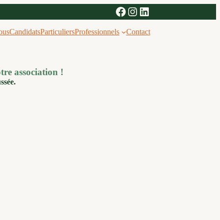
Facebook
Instagram
LinkedIn
ous
Candidats
Particuliers
Professionnels
Contact
tre association !
ssée.